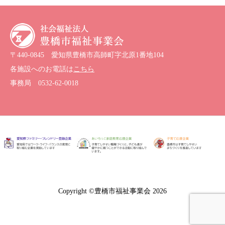
〒440-0845 愛知県豊橋市高師町字北原1番地104
各施設へのお電話は
こちら
事務局
0532-62-0018
Copyright ©豊橋市福祉事業会 2026




ホーム
施設
採用
アクセス