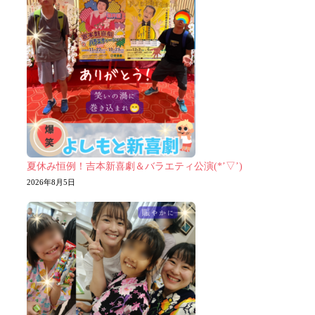
夏休み恒例！吉本新喜劇＆バラエティ公演(*’▽’)
2026年8月5日